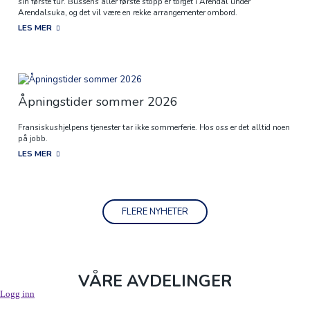
sin første tur. Bussens aller første stopp er torget i Arendal under
Arendalsuka, og det vil være en rekke arrangementer ombord.
LES MER
Åpningstider sommer 2026
Fransiskushjelpens tjenester tar ikke sommerferie. Hos oss er det alltid noen
på jobb.
LES MER
FLERE NYHETER
VÅRE AVDELINGER
Logg inn