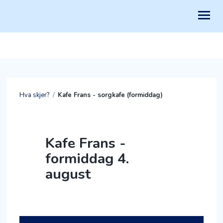
HVEM ER VI?
HVA SKJER?
Hva skjer?
/
Kafe Frans - sorgkafe (formiddag)
GI EN GAVE
GI TID
Kafe Frans -
FÅ STØTTE
formiddag 4.
MIN SIDE
august