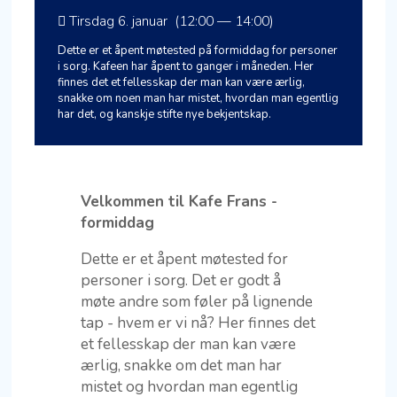
Tirsdag 6. januar (12:00 — 14:00)
Dette er et åpent møtested på formiddag for personer
i sorg. Kafeen har åpent to ganger i måneden. Her
finnes det et fellesskap der man kan være ærlig,
snakke om noen man har mistet, hvordan man egentlig
har det, og kanskje stifte nye bekjentskap.
Velkommen til Kafe Frans -
formiddag
Dette er et åpent møtested for
personer i sorg. Det er godt å
møte andre som føler på lignende
tap - hvem er vi nå? Her finnes det
et fellesskap der man kan være
ærlig, snakke om det man har
mistet og hvordan man egentlig