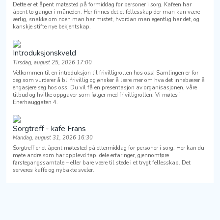
Dette er et åpent møtested på formiddag for personer i sorg. Kafeen har
åpent to ganger i måneden. Her finnes det et fellesskap der man kan være
ærlig, snakke om noen man har mistet, hvordan man egentlig har det, og
kanskje stifte nye bekjentskap.
Introduksjonskveld
Tirsdag, august 25, 2026 17:00
Velkommen til en introduksjon til frivilligrollen hos oss! Samlingen er for
deg som vurderer å bli frivillig og ønsker å lære mer om hva det innebærer å
engasjere seg hos oss. Du vil få en presentasjon av organisasjonen, våre
tilbud og hvilke oppgaver som følger med frivilligrollen. Vi møtes i
Enerhauggaten 4.
Sorgtreff - kafe Frans
Mandag, august 31, 2026 16:30
Sorgtreff er et åpent møtested på ettermiddag for personer i sorg. Her kan du
møte andre som har opplevd tap, dele erfaringer, gjennomføre
førstegangssamtale – eller bare være til stede i et trygt fellesskap. Det
serveres kaffe og nybakte sveler.