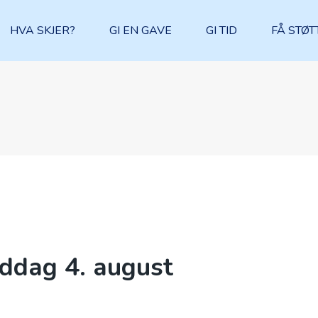
HVA SKJER?
GI EN GAVE
GI TID
FÅ STØT
iddag 4. august