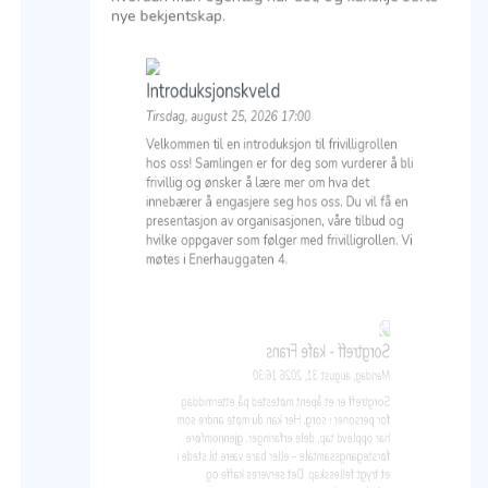
nye bekjentskap.
Introduksjonskveld
Tirsdag, august 25, 2026 17:00
Velkommen til en introduksjon til frivilligrollen
hos oss! Samlingen er for deg som vurderer å bli
frivillig og ønsker å lære mer om hva det
innebærer å engasjere seg hos oss. Du vil få en
presentasjon av organisasjonen, våre tilbud og
hvilke oppgaver som følger med frivilligrollen. Vi
møtes i Enerhauggaten 4.
Sorgtreff - kafe Frans
Mandag, august 31, 2026 16:30
Sorgtreff er et åpent møtested på ettermiddag
for personer i sorg. Her kan du møte andre som
har opplevd tap, dele erfaringer, gjennomføre
førstegangssamtale – eller bare være til stede i
et trygt fellesskap. Det serveres kaffe og
nybakte sveler.