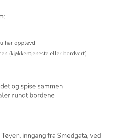
m:
du har opplevd
feen (kjøkkentjeneste eller bordvert)
bordet og spise sammen
aler rundt bordene
å Tøyen, inngang fra Smedgata, ved