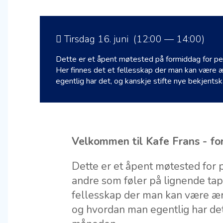
Tirsdag 16. juni (12:00 — 14:00)
Dette er et åpent møtested på formiddag for per
Her finnes det et fellesskap der man kan være 
egentlig har det, og kanskje stifte nye bekjentsk
Velkommen til Kafe Frans - f
Dette er et åpent møtested for p
andre som føler på lignende tap 
fellesskap der man kan være ær
og hvordan man egentlig har det